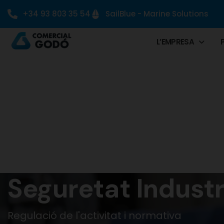
+34 93 803 35 54
SailBlue - Marine Solutions
L’EMPRESA
Seguretat Industr
Regulació de l'activitat i normativa