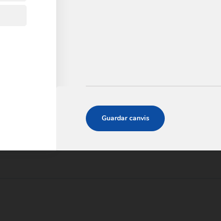
 distribueix el *CITCO per a les empreses i la Declaració d
omunicació de transaccions sospitoses, robatoris i desapa
e d’Intel·ligència Contra el Terrorisme i el Crim Orga
(CITCO)
91 537 27 66 (atenció permanent 24/7)
 70 en horari de 09.00 a 14.00 hores de dilluns a dive
Guardar canvis
matèria de precursors d’explosius.