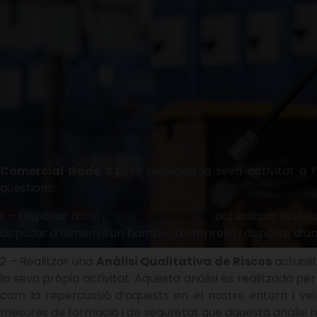
Comercial Godó S.L.
té regulada la seva activitat a 
qüestions:
1 – Disposar d’un
pla d’autoprotecció
actualitzat bianua
disposar d’almenys un bomber d’empresa i disposar d’un
2 – Realitzar una
Anàlisi Qualitativa de Riscos
actuali
la seva pròpia activitat. Aquesta anàlisi és realitzada pe
com la repercussió d’aquests en el nostre entorn i veï
mesures de formació i de seguretat que aquesta anàlisi re