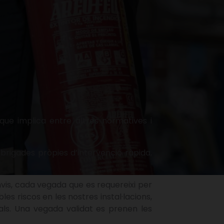
que implica entre altres normatives i
 brigades pròpies d’intervenció ràpida,
is, cada vegada que es requereixi per
les riscos en les nostres instal·lacions,
nals. Una vegada validat es prenen les