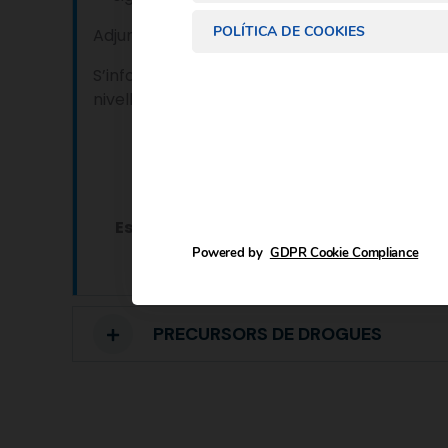
POLÍTICA DE COOKIES
Adjuntem una carta explicativa, el tríptic que
S’informa que el Punt de Contacte per a la c
nivell nacional:
Centr
Es troba disponible el telèfon 91 537 26
Powered by
GDPR Cookie Compliance
PRECURSORS DE DROGUES