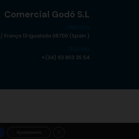
Comercial Godó S.L
DIRECCIÓN
/ França 13 Igualada 08700 (Spain )
TELÉFONO
+(34) 93 803 35 54
TANCA EL BÀNER DE GALETES R
olítica de Privacidad
Política de Cookies
Aviso
Ajustaments