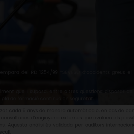
l’empara del RD 1254/99 *SEVESO d’accidents greus el 
lment que li suposa, entre altres qüestions: disposar de
 pla de formació contínua en seguretat.
tzat cada 5 anys de manera automàtica o, en cas de canv
r consultories d’enginyeria externes que avaluen els possib
ns. Aquesta anàlisi és validada per auditors internacio
cull.