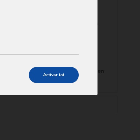
e Client.
ricions d’aquestes substàncies és únic a
nitzat
ndres, per a consultes sobre normativa en
Activar tot