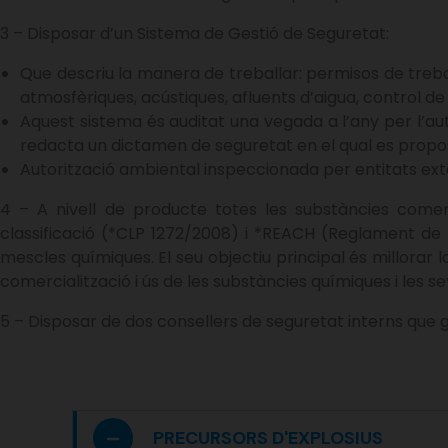
3 – Disposar d’un Sistema de Gestió de Seguretat:
Que descriu la manera de treballar: permisos de trebal
atmosfèriques, acústiques, afluents d’aigua, control
Aquest sistema és auditat una vegada a l’any per l’au
redacta un dictamen de seguretat en el qual es propo
Autorització ambiental inspeccionada per entitats ex
4 – A nivell de producte totes les substàncies come
classificació (*CLP 1272/2008) i *REACH (Reglament de la
mescles químiques. El seu objectiu principal és millorar 
comercialització i ús de les substàncies químiques i les s
5 – Disposar de dos consellers de seguretat interns que 
PRECURSORS D'EXPLOSIUS