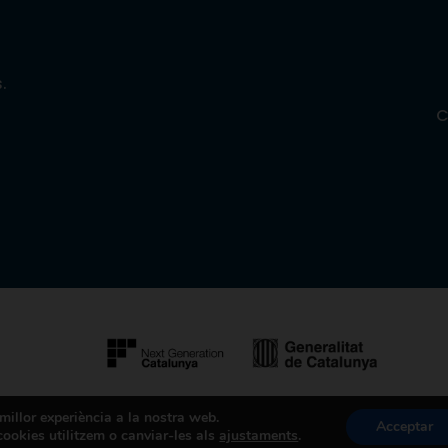
.
C
 millor experiència a la nostra web.
com
P
Acceptar
ookies utilitzem o canviar-les als
ajustaments
.