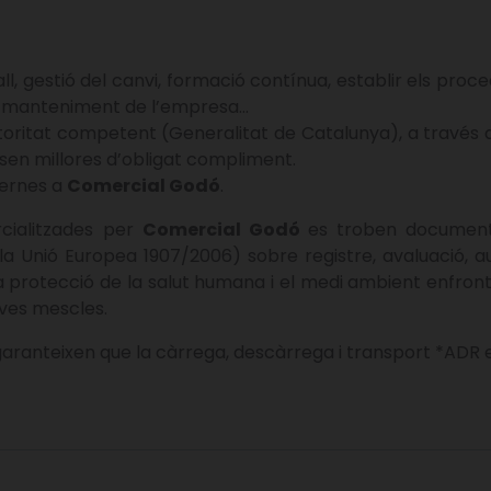
l, gestió del canvi, formació contínua, establir els proce
 de manteniment de l’empresa…
toritat competent (Generalitat de Catalunya), a través d
sen millores d’obligat compliment.
ternes a
Comercial Godó
.
rcialitzades per
Comercial Godó
es troben document
 Unió Europea 1907/2006) sobre registre, avaluació, auto
la protecció de la salut humana i el medi ambient enfront 
eves mescles.
garanteixen que la càrrega, descàrrega i transport *ADR 