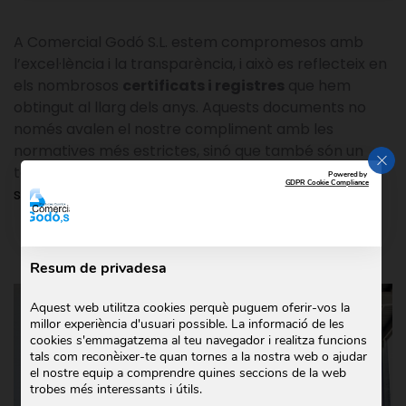
A Comercial Godó S.L. estem compromesos amb
l’excel·lència i la transparència, i això es reflecteix en
els nombrosos
certificats i registres
que hem
obtingut al llarg dels anys. Aquests documents no
només avalen el nostre compliment amb les
normatives més estrictes, sinó que també són un
TAN
testimoniatge del nostre compromís amb la
Powered by
GDPR Cookie Compliance
seguretat
, la qualitat i la
sostenibilitat
.
Resum de privadesa
Aquest web utilitza cookies perquè puguem oferir-vos la
millor experiència d'usuari possible. La informació de les
cookies s'emmagatzema al teu navegador i realitza funcions
tals com reconèixer-te quan tornes a la nostra web o ajudar
el nostre equip a comprendre quines seccions de la web
trobes més interessants i útils.