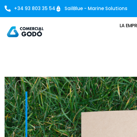
+34 93 803 35 54
SailBlue - Marine Solutions
LA EMP