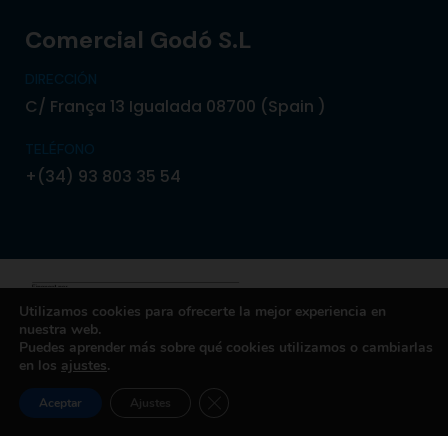
Comercial Godó S.L
DIRECCIÓN
C/ França 13 Igualada 08700 (Spain )
TELÉFONO
+(34) 93 803 35 54
Utilizamos cookies para ofrecerte la mejor experiencia en
nuestra web.
Puedes aprender más sobre qué cookies utilizamos o cambiarlas
© 2024 Copyright Comercial Godó. Powered by
en los
ajustes
.
Boxcom
CERRAR EL BANNER DE COOK
Aceptar
Ajustes
Política de Privacidad
Política de Cookies
Aviso