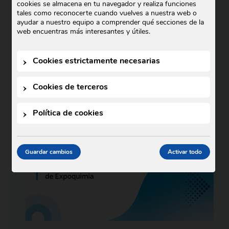
La nueva Política Integrada de
cookies se almacena en tu navegador y realiza funciones
Sostenibilidad y del Sistema de Gestión
tales como reconocerte cuando vuelves a nuestra web o
ayudar a nuestro equipo a comprender qué secciones de la
refuerza el compromiso de la empresa con
web encuentras más interesantes y útiles.
el planeta, la seguridad, …
Cookies estrictamente necesarias
Cookies de terceros
Política de cookies
Guardar cambios
Activar todo