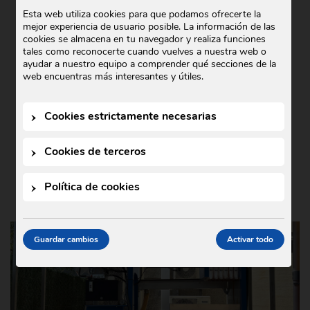
COMERCIAL GODÓ COLABORA CON
Esta web utiliza cookies para que podamos ofrecerte la
mejor experiencia de usuario posible. La información de las
TEDXIGUALADA 2025
cookies se almacena en tu navegador y realiza funciones
tales como reconocerte cuando vuelves a nuestra web o
Noticias
21 de octubre de 2025
•
ayudar a nuestro equipo a comprender qué secciones de la
En Comercial Godó nos complace anunciar
web encuentras más interesantes y útiles.
nuestra colaboración con TEDxIgualada
2025, un evento que este año se ha
Cookies estrictamente necesarias
celebrado bajo el lema …
Cookies de terceros
Política de cookies
Guardar cambios
Activar todo