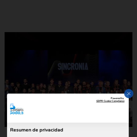
CER
Powered by
GDPR Cookie Compliance
Resumen de privacidad