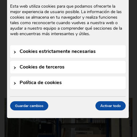
COMERCIAL GODÓ COLABORA CON
Esta web utiliza cookies para que podamos ofrecerte la
mejor experiencia de usuario posible. La información de las
TEDXIGUALADA 2025
cookies se almacena en tu navegador y realiza funciones
tales como reconocerte cuando vuelves a nuestra web o
Noticias
21 de octubre de 2025
•
ayudar a nuestro equipo a comprender qué secciones de la
En Comercial Godó nos complace anunciar
web encuentras más interesantes y útiles.
nuestra colaboración con TEDxIgualada
2025, un evento que este año se ha
Cookies estrictamente necesarias
celebrado bajo el lema …
Cookies de terceros
Política de cookies
Guardar cambios
Activar todo