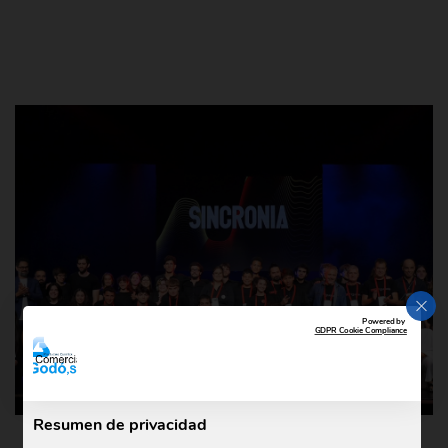
CER
Powered by
GDPR Cookie Compliance
Resumen de privacidad