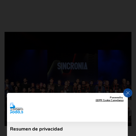
CER
Powered by
GDPR Cookie Compliance
Resumen de privacidad