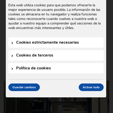
COMERCIAL GODÓ COLABORA CON
Esta web utiliza cookies para que podamos ofrecerte la
mejor experiencia de usuario posible. La información de las
TEDXIGUALADA 2025
cookies se almacena en tu navegador y realiza funciones
tales como reconocerte cuando vuelves a nuestra web o
Noticias
21 de octubre de 2025
•
ayudar a nuestro equipo a comprender qué secciones de la
En Comercial Godó nos complace anunciar
web encuentras más interesantes y útiles.
nuestra colaboración con TEDxIgualada
2025, un evento que este año se ha
Cookies estrictamente necesarias
celebrado bajo el lema …
Cookies de terceros
Política de cookies
Guardar cambios
Activar todo