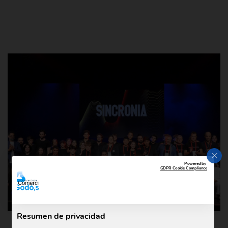
CER
Powered by
GDPR Cookie Compliance
Resumen de privacidad