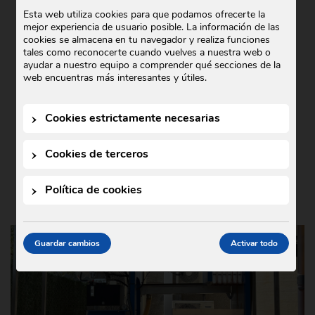
COMERCIAL GODÓ COLABORA CON
Esta web utiliza cookies para que podamos ofrecerte la
mejor experiencia de usuario posible. La información de las
TEDXIGUALADA 2025
cookies se almacena en tu navegador y realiza funciones
tales como reconocerte cuando vuelves a nuestra web o
Noticias
21 de octubre de 2025
•
ayudar a nuestro equipo a comprender qué secciones de la
En Comercial Godó nos complace anunciar
web encuentras más interesantes y útiles.
nuestra colaboración con TEDxIgualada
2025, un evento que este año se ha
Cookies estrictamente necesarias
celebrado bajo el lema …
Cookies de terceros
Política de cookies
Guardar cambios
Activar todo