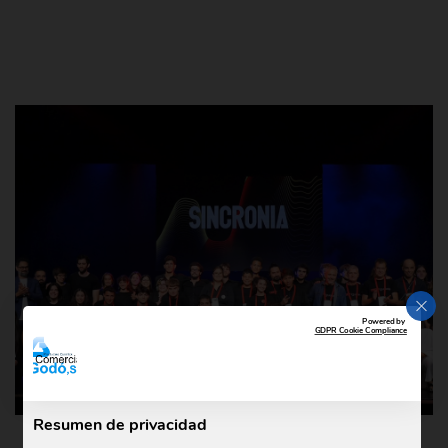
CER
Powered by
GDPR Cookie Compliance
Resumen de privacidad