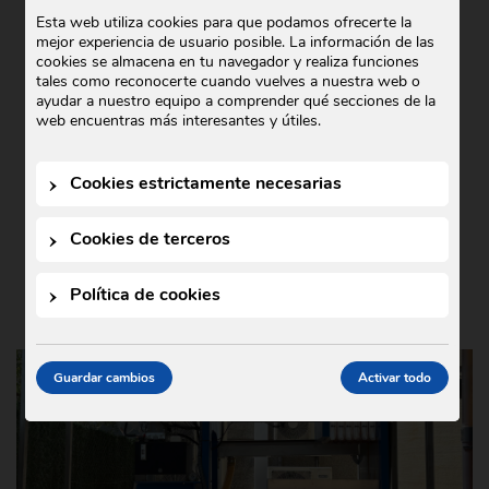
COMERCIAL GODÓ COLABORA CON
Esta web utiliza cookies para que podamos ofrecerte la
mejor experiencia de usuario posible. La información de las
TEDXIGUALADA 2025
cookies se almacena en tu navegador y realiza funciones
tales como reconocerte cuando vuelves a nuestra web o
Noticias
21 de octubre de 2025
•
ayudar a nuestro equipo a comprender qué secciones de la
En Comercial Godó nos complace anunciar
web encuentras más interesantes y útiles.
nuestra colaboración con TEDxIgualada
2025, un evento que este año se ha
Cookies estrictamente necesarias
celebrado bajo el lema …
Cookies de terceros
Política de cookies
Guardar cambios
Activar todo