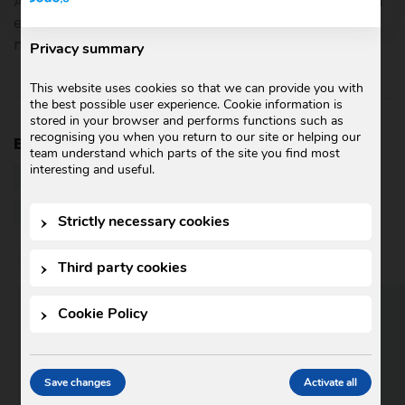
Así como también estimular el apetito, mantener el
equilibrio a nivel de líquidos y favorecer el sistema
nervioso.
Privacy summary
This website uses cookies so that we can provide you with
the best possible user experience. Cookie information is
stored in your browser and performs functions such as
recognising you when you return to our site or helping our
Etiquetas:
BENEFICIOS
team understand which parts of the site you find most
interesting and useful.
COMPUESTOS QUÍMICOS
química
SAL
SAL MARINA
SALUD
Strictly necessary cookies
Third party cookies
Cookie Policy
CATEGORIES
Blog
Save changes
Activate all