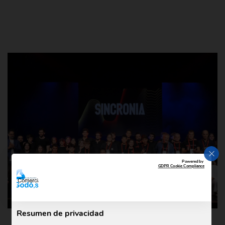
CER
Powered by
GDPR Cookie Compliance
Resumen de privacidad