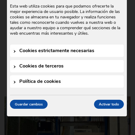
COMERCIAL GODÓ COLABORA CON
Esta web utiliza cookies para que podamos ofrecerte la
mejor experiencia de usuario posible. La información de las
TEDXIGUALADA 2025
cookies se almacena en tu navegador y realiza funciones
tales como reconocerte cuando vuelves a nuestra web o
Noticias
21 de octubre de 2025
•
ayudar a nuestro equipo a comprender qué secciones de la
En Comercial Godó nos complace anunciar
web encuentras más interesantes y útiles.
nuestra colaboración con TEDxIgualada
2025, un evento que este año se ha
Cookies estrictamente necesarias
celebrado bajo el lema …
Cookies de terceros
Política de cookies
Guardar cambios
Activar todo