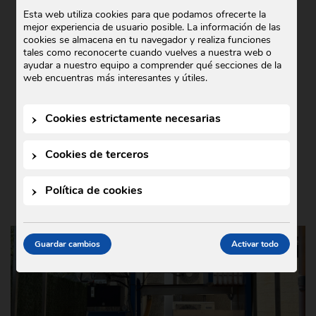
COMERCIAL GODÓ COLABORA CON
Esta web utiliza cookies para que podamos ofrecerte la
mejor experiencia de usuario posible. La información de las
TEDXIGUALADA 2025
cookies se almacena en tu navegador y realiza funciones
tales como reconocerte cuando vuelves a nuestra web o
Noticias
21 de octubre de 2025
•
ayudar a nuestro equipo a comprender qué secciones de la
En Comercial Godó nos complace anunciar
web encuentras más interesantes y útiles.
nuestra colaboración con TEDxIgualada
2025, un evento que este año se ha
Cookies estrictamente necesarias
celebrado bajo el lema …
Cookies de terceros
Política de cookies
Guardar cambios
Activar todo