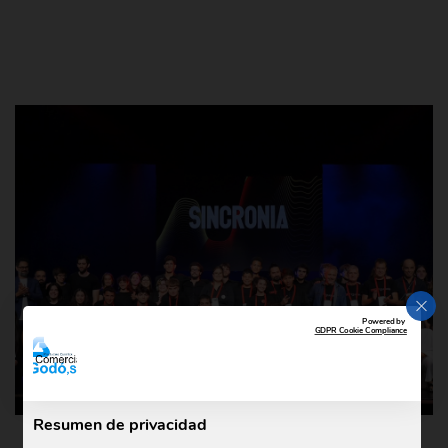
CER
Powered by
GDPR Cookie Compliance
Resumen de privacidad