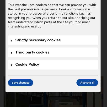
COMERCIAL GODÓ COLABORA CON
This website uses cookies so that we can provide you with
the best possible user experience. Cookie information is
TEDXIGUALADA 2025
stored in your browser and performs functions such as
recognising you when you return to our site or helping our
Noticias
21 de October de 2025
•
team understand which parts of the site you find most
En Comercial Godó nos complace anunciar
interesting and useful.
nuestra colaboración con TEDxIgualada
2025, un evento que este año se ha
Strictly necessary cookies
celebrado bajo el lema …
Third party cookies
Cookie Policy
Save changes
Activate all