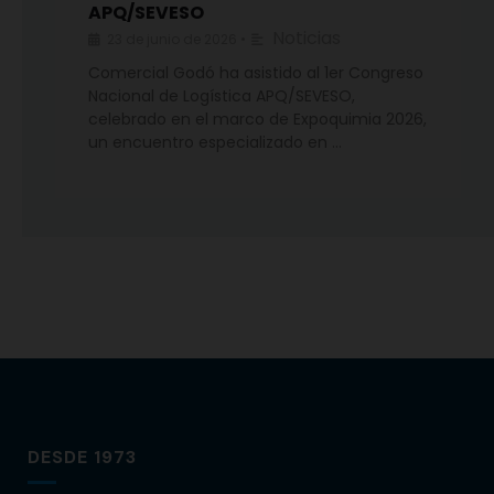
APQ/SEVESO
Noticias
23 de junio de 2026
•
Comercial Godó ha asistido al 1er Congreso
Nacional de Logística APQ/SEVESO,
celebrado en el marco de Expoquimia 2026,
un encuentro especializado en …
DESDE 1973