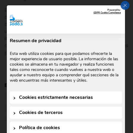
CER
Estos son solo algunos ejemplos de cómo el dióxido
Powered by
GDPR Cookie Compliance
de manganeso se ha integrado en
diversas
industrias,
demostrando su versatilidad y
utilidad en la sociedad moderna. A medida que la
investigación y la tecnología avanzan, es probable
Resumen de privacidad
que descubramos aún más aplicaciones innovadoras
para este compuesto versátil.
Esta web utiliza cookies para que podamos ofrecerte la
mejor experiencia de usuario posible. La información de las
cookies se almacena en tu navegador y realiza funciones
tales como reconocerte cuando vuelves a nuestra web o
ayudar a nuestro equipo a comprender qué secciones de la
web encuentras más interesantes y útiles.
Etiquetas:
agente oxidante
catalizador
compuesto químico
dióxido de magnesio
Cookies estrictamente necesarias
industria química
pilas
pinturas
Cookies de terceros
química
tintes
tratamiento aguas
Política de cookies