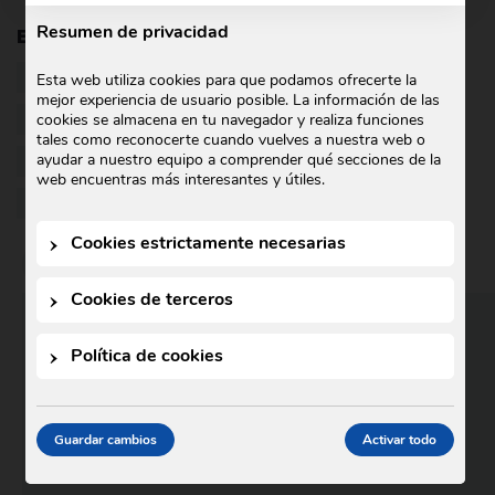
Resumen de privacidad
Etiquetas:
AROMATERAPIA
COMPUESTO ORGÁNICO
Esta web utiliza cookies para que podamos ofrecerte la
mejor experiencia de usuario posible. La información de las
compuesto químico
ORÉGANO
cookies se almacena en tu navegador y realiza funciones
tales como reconocerte cuando vuelves a nuestra web o
ayudar a nuestro equipo a comprender qué secciones de la
PROPIEDADES MEDICINALES
química
web encuentras más interesantes y útiles.
TIMOL
TOMILLO
USOS INDUSTRIALES
Cookies estrictamente necesarias
Cookies de terceros
CATEGORIAS
Política de cookies
Blog
Guardar cambios
Activar todo
Noticias