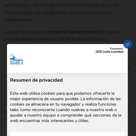
avanzados, los medicamentos innovadores y las
tecnologías de vanguardia serían escasos o
inexistentes.
La química es una
ciencia fundamental
que ha
impulsado el progreso de la humanidad en
CER
innumerables formas. Desde los avances médicos
Powered by
GDPR Cookie Compliance
hasta los materiales y la energía, la química ha sido
la fuerza motriz detrás de muchos de los logros
tecnológicos y científicos de la sociedad moderna. Si
no existiera la química, nos enfrentaríamos a un
Resumen de privacidad
mundo con un cuidado de la salud deficiente, una
agricultura ineficiente, una falta de productos
Esta web utiliza cookies para que podamos ofrecerte la
cotidianos y una limitación en la búsqueda de
mejor experiencia de usuario posible. La información de las
cookies se almacena en tu navegador y realiza funciones
energías sostenibles. Apreciar y apoyar los avances
tales como reconocerte cuando vuelves a nuestra web o
químicos es esencial para continuar mejorando
ayudar a nuestro equipo a comprender qué secciones de la
nuestras vidas y enfrentar los desafíos futuros.
web encuentras más interesantes y útiles.