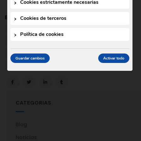
Cookies estrictamente necesarias
Etiquetas:
AGRICULTURA
ANTIBIÓTICOS
Cookies de terceros
BIOLOGÍA
ENERGÍS SOSTENIBLE
Política de cookies
FERTILIZANTES
industria química
medicina
química
Guardar cambios
Activar todo
TECNOLOGÍA CIENCIA
CATEGORIAS
Blog
Noticias