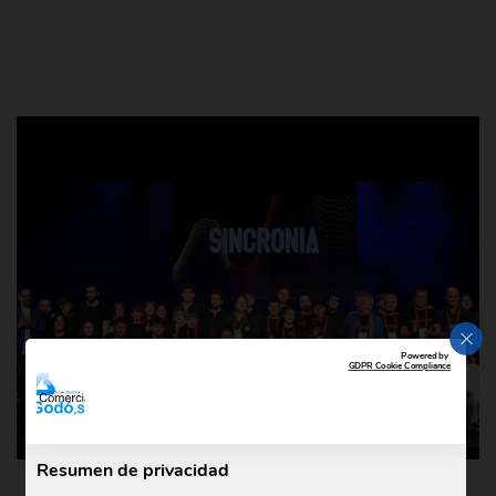
CER
Powered by
GDPR Cookie Compliance
Resumen de privacidad