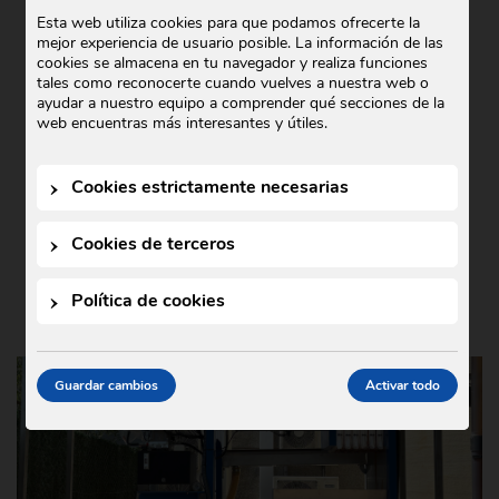
COMERCIAL GODÓ COLABORA CON
Esta web utiliza cookies para que podamos ofrecerte la
mejor experiencia de usuario posible. La información de las
TEDXIGUALADA 2025
cookies se almacena en tu navegador y realiza funciones
tales como reconocerte cuando vuelves a nuestra web o
Noticias
21 de octubre de 2025
•
ayudar a nuestro equipo a comprender qué secciones de la
En Comercial Godó nos complace anunciar
web encuentras más interesantes y útiles.
nuestra colaboración con TEDxIgualada
2025, un evento que este año se ha
Cookies estrictamente necesarias
celebrado bajo el lema …
Cookies de terceros
Política de cookies
Guardar cambios
Activar todo