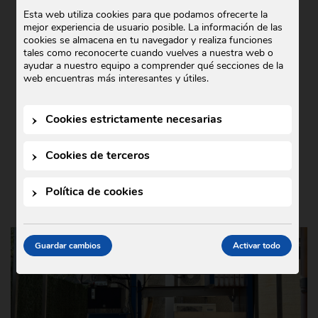
COMERCIAL GODÓ COLABORA CON
Esta web utiliza cookies para que podamos ofrecerte la
mejor experiencia de usuario posible. La información de las
TEDXIGUALADA 2025
cookies se almacena en tu navegador y realiza funciones
tales como reconocerte cuando vuelves a nuestra web o
Noticias
21 de octubre de 2025
•
ayudar a nuestro equipo a comprender qué secciones de la
En Comercial Godó nos complace anunciar
web encuentras más interesantes y útiles.
nuestra colaboración con TEDxIgualada
2025, un evento que este año se ha
Cookies estrictamente necesarias
celebrado bajo el lema …
Cookies de terceros
Política de cookies
Guardar cambios
Activar todo