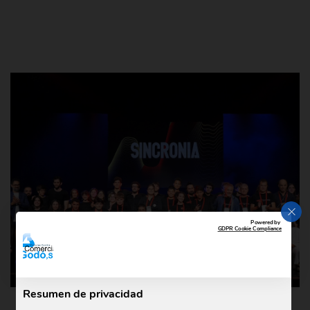
CER
Powered by
GDPR Cookie Compliance
Resumen de privacidad