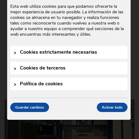
COMERCIAL GODÓ COLABORA CON
Esta web utiliza cookies para que podamos ofrecerte la
mejor experiencia de usuario posible. La información de las
TEDXIGUALADA 2025
cookies se almacena en tu navegador y realiza funciones
tales como reconocerte cuando vuelves a nuestra web o
Noticias
21 de octubre de 2025
•
ayudar a nuestro equipo a comprender qué secciones de la
En Comercial Godó nos complace anunciar
web encuentras más interesantes y útiles.
nuestra colaboración con TEDxIgualada
2025, un evento que este año se ha
Cookies estrictamente necesarias
celebrado bajo el lema …
Cookies de terceros
Política de cookies
Guardar cambios
Activar todo