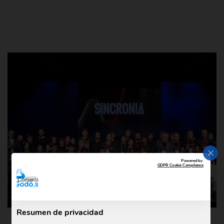
CER
Powered by
GDPR Cookie Compliance
Resumen de privacidad