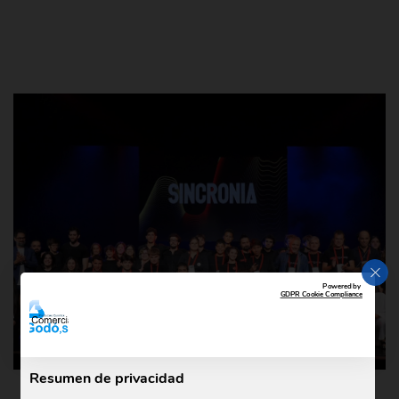
CER
Powered by
GDPR Cookie Compliance
Resumen de privacidad