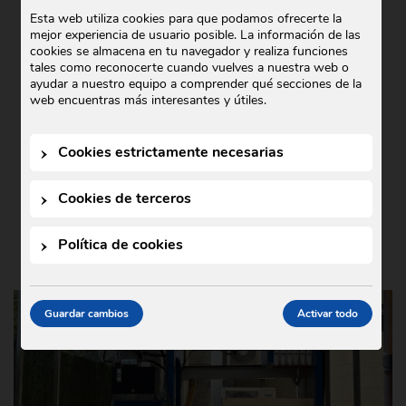
COMERCIAL GODÓ COLABORA CON
Esta web utiliza cookies para que podamos ofrecerte la
mejor experiencia de usuario posible. La información de las
TEDXIGUALADA 2025
cookies se almacena en tu navegador y realiza funciones
tales como reconocerte cuando vuelves a nuestra web o
Noticias
21 de octubre de 2025
•
ayudar a nuestro equipo a comprender qué secciones de la
En Comercial Godó nos complace anunciar
web encuentras más interesantes y útiles.
nuestra colaboración con TEDxIgualada
2025, un evento que este año se ha
Cookies estrictamente necesarias
celebrado bajo el lema …
Cookies de terceros
Política de cookies
Guardar cambios
Activar todo