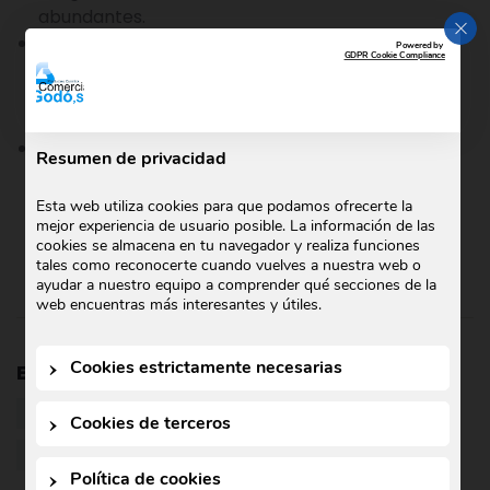
abundantes.
CER
Soluciones alcohólicas
. El solvente de la
Powered by
GDPR Cookie Compliance
solución es el alcohol. Entre los alcoholes más
usados están el metanol, el etanol y el alcohol
isopropílico.
Soluciones en otros solventes orgánicos
.
Resumen de privacidad
Existen muchos componentes orgánicos que
actúan como solventes. Estos involucran algunos
Esta web utiliza cookies para que podamos ofrecerte la
alcanos, la mayoría de los éteres, las cetonas
mejor experiencia de usuario posible. La información de las
cookies se almacena en tu navegador y realiza funciones
líquidas, entre otros.
tales como reconocerte cuando vuelves a nuestra web o
ayudar a nuestro equipo a comprender qué secciones de la
web encuentras más interesantes y útiles.
Cookies estrictamente necesarias
Etiquetas:
industria química
PRODUCTOS QUÍMICOS
química
Cookies de terceros
QUÍMICA INDUSTRIAL
SOLUCIONES QUÍMICAS
Política de cookies