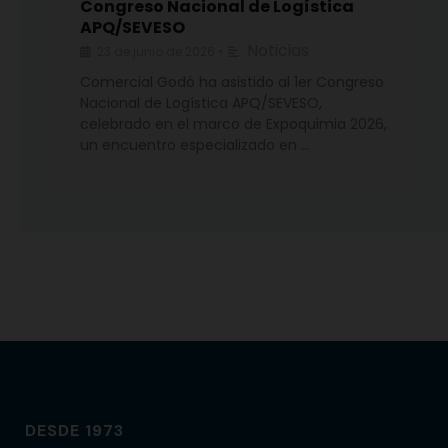
Congreso Nacional de Logística
APQ/SEVESO
Noticias
23 de junio de 2026
•
Comercial Godó ha asistido al 1er Congreso
Nacional de Logística APQ/SEVESO,
celebrado en el marco de Expoquimia 2026,
un encuentro especializado en …
DESDE 1973