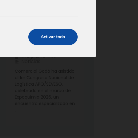
Comercial Godó
participa en el 1er
Activar todo
Congreso Nacional de
Logística APQ/SEVESO
23 de junio de 2026
•
Noticias
Comercial Godó ha asistido
al 1er Congreso Nacional de
Logística APQ/SEVESO,
celebrado en el marco de
Expoquimia 2026, un
encuentro especializado en
…