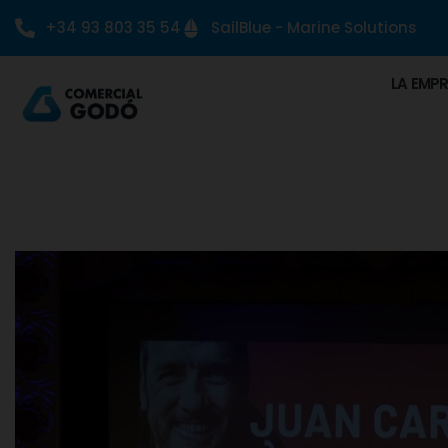
+34 93 803 35 54
SailBlue - Marine Solutions
LA EMP