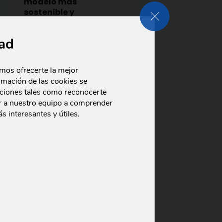
modelo más
sostenible y
CERRAR LOS AJUSTE
responsable
17 de julio de 2026
•
ad
Noticias
La nueva Política Integrada
de Sostenibilidad y del
amos ofrecerte la mejor
Sistema de Gestión
ormación de las cookies se
refuerza el compromiso de
nciones tales como reconocerte
la empresa con el planeta,
r a nuestro equipo a comprender
la seguridad, …
 interesantes y útiles.