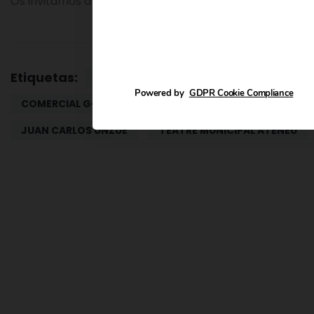
Os invitamos a leer el
artículo completo
Etiquetas:
CHARLA
COLABORACIÓN
Powered by
GDPR Cookie Compliance
COMERCIAL GODO
ELA
IGUALADA
JUAN CARLOS UNZUÉ
TEATRE MUNICIPAL ATENEU