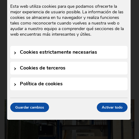
COMERCIAL GODÓ COLABORA CON
Esta web utiliza cookies para que podamos ofrecerte la
mejor experiencia de usuario posible. La información de las
TEDXIGUALADA 2025
cookies se almacena en tu navegador y realiza funciones
tales como reconocerte cuando vuelves a nuestra web o
Noticias
21 de octubre de 2025
•
ayudar a nuestro equipo a comprender qué secciones de la
En Comercial Godó nos complace anunciar
web encuentras más interesantes y útiles.
nuestra colaboración con TEDxIgualada
2025, un evento que este año se ha
Cookies estrictamente necesarias
celebrado bajo el lema …
Cookies de terceros
Política de cookies
Guardar cambios
Activar todo