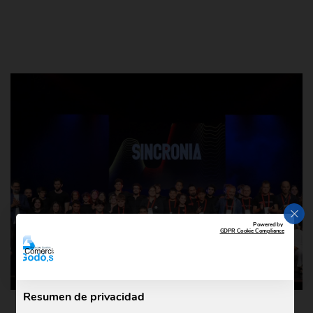
CER
Powered by
GDPR Cookie Compliance
Resumen de privacidad